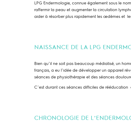
LPG Endermologie, connue également sous le nom de 
raffermir la peau et augmenter la circulation lymph
aider
à
résorber plus rapidement les œdèmes et l
NAISSANCE DE LA LPG ENDERM
Bien qu’il ne soit pas beaucoup médiatisé, un homm
français, a eu l’idée de développer un appareil révo
séances de physiothérapie et des séances doulour
C’est durant ces s
é
ances difficiles de
rééducation
q
CHRONOLOGIE DE L’ENDERMOL