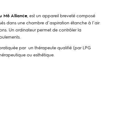
lu M6 Alliance
, est un appareil breveté composé
sés dans une chambre d’aspiration étanche à l’air
tions. Un ordinateur permet de contrôler la
oulements.
pratiquée par
un thérapeute qualifié (par LPG
hérapeutique ou esthétique.