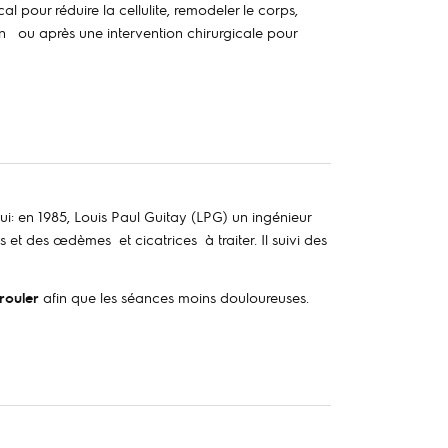
pour réduire la cellulite, remodeler le corps,
on
ou après une intervention chirurgicale pour
i: en 1985, Louis Paul Guitay (LPG) un ingénieur
 et des œdèmes et cicatrices à traiter. Il suivi des
rouler
afin que les s
é
ances moins douloureuses.