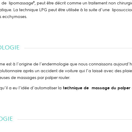
lipomassage®, peut être décrit comme un traitement non chirurgical 
atique. La technique LPG peut être utilisée
à
la suite d’une
liposucci
es ecchymoses.
OLOGIE
e est à l’origine de l’endermologie que nous connaissons aujourd’hu
lutionnaire après un accident de voiture qui l’a laissé avec des plaies
euses de massages par palper rouler.
u’il a eu l’idée d’automatiser la
technique de massage du palper 
OGIE